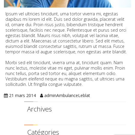
Ipsum vel ultricies tincidunt, urna tortor viverra mi, egestas
dapibus mi lorem id elit. Duis sed dolor gravida, placerat velit
id, ornare dui. Proin risus justo, bibendum tristique hendrerit
scelerisque, facilisis nec neque. Pellentesque et purus sed orci
egestas blandit. Mauris risus nibh, volutpat vel lacinia vitae,
dictum a elit. Maecenas ut consectetur libero. Sed elit metus,
euismod blandit consectetur sagittis, rutrum ut massa. Fusce
tempor massa id augue scelerisque, non egestas ante blandit.
Morbi sed elit tincidunt, viverra urna at, tincidunt quam. Nam
nunc lectus, molestie vitae mi eget, pulvinar mollis enim. Proin
nunc tellus, porta sed tortor eu, aliquet elementum odio.
Vestibulum eleifend neque eu magna sagittis, ut ultricies urna
sollicitudin. Ut fringilla congue vulputate.
21 mars 2014
adminAmbulanceLeblat
Archives
Catégories